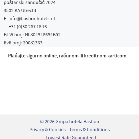
poštanski sandučić 7024
3502 KA Utrecht
E:
info@bastionhotels.nl
T: +31 (0)30 267 16 16
BTW broj: NL804546654B01
KvK broj: 20081363
Plaćajte sigurno online, računom ili kreditnom karticom.
© 2026 Grupa hotela Bastion
Privacy & Cookies
Terms & Conditions
Lowest Rate Guaranteed