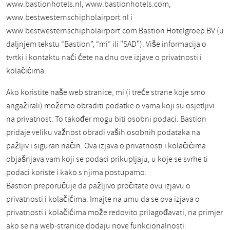
www.bastionhotels.nl, www.bastionhotels.com,
www.bestwesternschipholairport.nl i
www.bestwesternschipholairport.com Bastion Hotelgroep BV (u
daljnjem tekstu “Bastion”, “mi” ili "SAD"). Više informacija o
tvrtki i kontaktu naći ćete na dnu ove izjave o privatnosti i
kolačićima.
Ako koristite naše web stranice, mi (i treće strane koje smo
angažirali) možemo obraditi podatke o vama koji su osjetljivi
na privatnost. To također mogu biti osobni podaci. Bastion
pridaje veliku važnost obradi vaših osobnih podataka na
pažljiv i siguran način. Ova izjava o privatnosti i kolačićima
objašnjava vam koji se podaci prikupljaju, u koje se svrhe ti
podaci koriste i kako s njima postupamo.
Bastion preporučuje da pažljivo pročitate ovu izjavu o
privatnosti i kolačićima. Imajte na umu da se ova izjava o
privatnosti i kolačićima može redovito prilagođavati, na primjer
ako se na web-stranice dodaju nove funkcionalnosti.