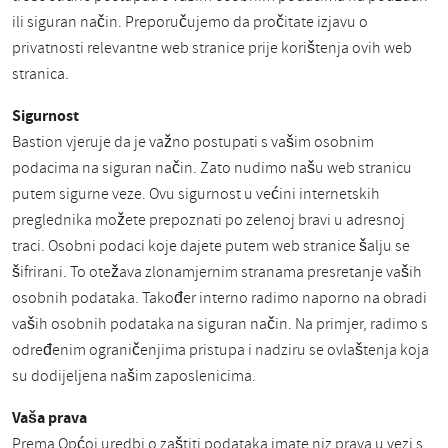
ili siguran način. Preporučujemo da pročitate izjavu o
privatnosti relevantne web stranice prije korištenja ovih web
stranica.
Sigurnost
Bastion vjeruje da je važno postupati s vašim osobnim
podacima na siguran način. Zato nudimo našu web stranicu
putem sigurne veze. Ovu sigurnost u većini internetskih
preglednika možete prepoznati po zelenoj bravi u adresnoj
traci. Osobni podaci koje dajete putem web stranice šalju se
šifrirani. To otežava zlonamjernim stranama presretanje vaših
osobnih podataka. Također interno radimo naporno na obradi
vaših osobnih podataka na siguran način. Na primjer, radimo s
određenim ograničenjima pristupa i nadziru se ovlaštenja koja
su dodijeljena našim zaposlenicima.
Vaša prava
Prema Općoj uredbi o zaštiti podataka imate niz prava u vezi s