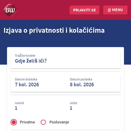
MENU
PRIJAVITI SE
Skip
Izjava o privatnosti i kolačićima
to
main
content
Tražite
Tražite hotele
hotele
Datum dolaska
Datum polaska
narod
sobe
1
1
Privé
of
Privatna
Poslovanje
Zakelijk