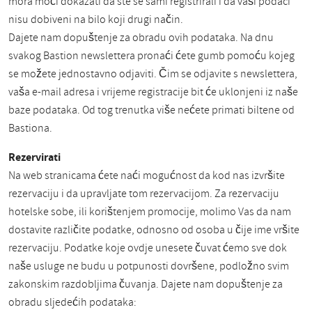
mora moći dokazati da ste se sami registrirali i da vaši podaci
nisu dobiveni na bilo koji drugi način.
Dajete nam dopuštenje za obradu ovih podataka. Na dnu
svakog Bastion newslettera pronaći ćete gumb pomoću kojeg
se možete jednostavno odjaviti. Čim se odjavite s newslettera,
vaša e-mail adresa i vrijeme registracije bit će uklonjeni iz naše
baze podataka. Od tog trenutka više nećete primati biltene od
Bastiona.
Rezervirati
Na web stranicama ćete naći mogućnost da kod nas izvršite
rezervaciju i da upravljate tom rezervacijom. Za rezervaciju
hotelske sobe, ili korištenjem promocije, molimo Vas da nam
dostavite različite podatke, odnosno od osoba u čije ime vršite
rezervaciju. Podatke koje ovdje unesete čuvat ćemo sve dok
naše usluge ne budu u potpunosti dovršene, podložno svim
zakonskim razdobljima čuvanja. Dajete nam dopuštenje za
obradu sljedećih podataka: