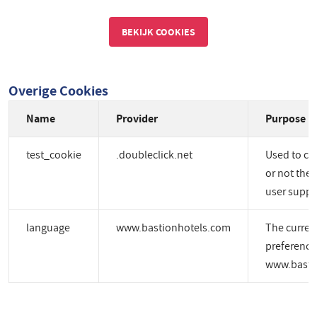
BEKIJK COOKIES
Overige Cookies
Name
Provider
Purpose
test_cookie
.doubleclick.net
Used to ch
or not the 
user suppo
language
www.bastionhotels.com
The curren
preference
www.basti