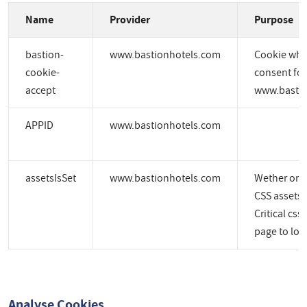
Name
Provider
Purpose
bastion-
www.bastionhotels.com
Cookie whic
cookie-
consent for
accept
www.bastio
APPID
www.bastionhotels.com
assetsIsSet
www.bastionhotels.com
Wether or no
CSS assets a
Critical css
page to load
Analyse Cookies