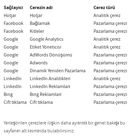
Sağlayıcı
Çerezin adı
Çerez türü
Hotjar
Hotjar
Analitik çerez
Facebook
Bağlamak
Pazarlama çerezi
Facebook
Kitleler
Pazarlama çerezi
Google
Google Analytics
Analitik çerez
Google
Etiket Yöneticisi
Analitik çerez
Google
AdWords Dönüşümü
Pazarlama çerezi
Google
Adwords
Pazarlama çerezi
Google
Dinamik Yeniden Pazarlama
Pazarlama çerezi
LinkedIn
LinkedIn Analitikleri
Analitik çerez
LinkedIn
LinkedIn Reklamları
Pazarlama çerezi
Bing
Bing Reklamları
Pazarlama çerezi
Çift tıklama
Çift tıklama
Pazarlama çerezi
Yerleştirilen çerezlere ilişkin daha ayrıntılı bir genel bakışı bu
sayfanın alt kısmında bulabilirsiniz.