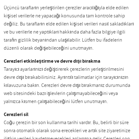
Üçüncü tarafların yerleştirilen çerezler aracılığıyla elde edilen
kişisel verilerle ne yapacağı konusunda tam kontrole sahip
değiliz. Bu tarafların elde edilen kişisel verileri nasıl sakladıkları
ve bu verilerle ne yaptıkları hakkında daha fazla bilgiye ilgili
tarafın gizlilik beyanından ulaşılabilir. Lütfen bu ifadelerin
düzenli olarak değişebileceğini unutmayın.
Çerezleri etkinleştirme ve devre dışı bırakma
Tarayıcı ayarlarınızı değiştirerek çerezlerin yerleştirilmesini
devre dışı bırakabilirsiniz. Ayrıntılı talimatlar için tarayıcınızın
kılavuzuna bakın. Çerezleri devre dışı bırakmanız durumunda
web sitesindeki bazı işlevlerin çalışmayabileceğini veya
yalnızca kısmen çalışabileceğini lütfen unutmayın.
Çerezleri sil
Çoğu çerezin bir son kullanma tarihi vardır. Bu, belirli bir süre
sonra otomatik olarak sona erecekleri ve artık site ziyaretinize
ilişkin verileri kaydetmeyecekleri anlamına gelir. Çerezleri son