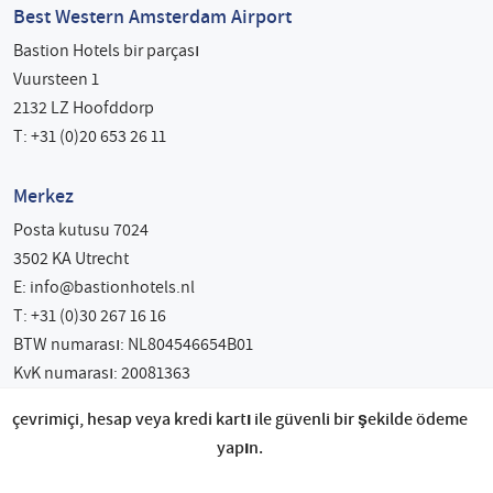
Best Western Amsterdam Airport
Bastion Hotels bir parçası
Vuursteen 1
2132 LZ Hoofddorp
T: +31 (0)20 653 26 11
Merkez
Posta kutusu 7024
3502 KA Utrecht
E:
info@bastionhotels.nl
T: +31 (0)30 267 16 16
BTW numarası: NL804546654B01
KvK numarası: 20081363
çevrimiçi, hesap veya kredi kartı ile güvenli bir şekilde ödeme
yapın.