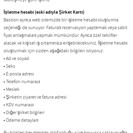
İşletme hesabı (eski adıyla Şirket Kartı)
Bastion ayrıca web sitemizde bir işletme hesabı oluşturma
seçeneği de sunuyor. Faturalı rezervasyon yaptırmak veya sabit
fiyat anlaşmaları yapmak mümkündür. Ayrıca özel teklifler
alacak ve kişisel iş ortamınıza erişebileceksiniz. İşletme hesabı
oluşturmak için sizden aşağıdaki bilgileri istiyoruz:
• Ad ve soyad
• Seks
• E-posta adresi
• Telefon numarası
• Meslek
• Şirketin ziyaret ve fatura adresi
• KDV numarası
• Diğer şirket bilgileri
• Ödeme detayları
Bu bilgileri hesabınızın aktif olduğu süre boyunca saklayacağız.