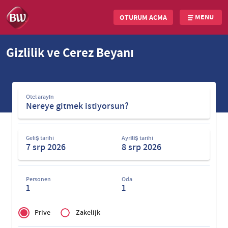
MENU
OTURUM AÇMA
Skip
Gizlilik ve Çerez Beyanı
to
main
content
Otel
Otel arayın
arayın
Geliş tarihi
Ayrılış tarihi
Personen
Oda
1
1
Privé
of
Prive
Zakelijk
Zakelijk