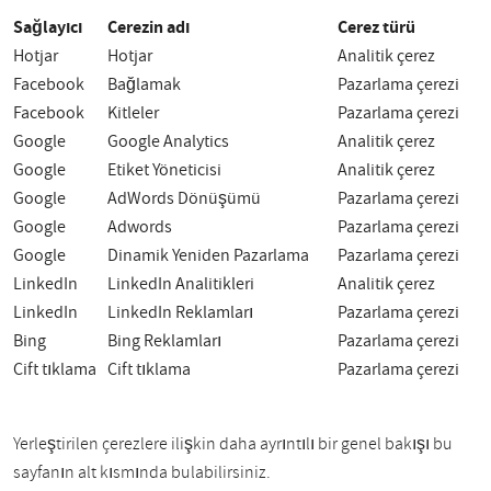
Sağlayıcı
Çerezin adı
Çerez türü
Hotjar
Hotjar
Analitik çerez
Facebook
Bağlamak
Pazarlama çerezi
Facebook
Kitleler
Pazarlama çerezi
Google
Google Analytics
Analitik çerez
Google
Etiket Yöneticisi
Analitik çerez
Google
AdWords Dönüşümü
Pazarlama çerezi
Google
Adwords
Pazarlama çerezi
Google
Dinamik Yeniden Pazarlama
Pazarlama çerezi
LinkedIn
LinkedIn Analitikleri
Analitik çerez
LinkedIn
LinkedIn Reklamları
Pazarlama çerezi
Bing
Bing Reklamları
Pazarlama çerezi
Çift tıklama
Çift tıklama
Pazarlama çerezi
Yerleştirilen çerezlere ilişkin daha ayrıntılı bir genel bakışı bu
sayfanın alt kısmında bulabilirsiniz.