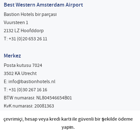
Best Western Amsterdam Airport
Bastion Hotels bir parçası
Vuursteen 1
2132 LZ Hoofddorp
T: +31 (0)20 653 26 11
Merkez
Posta kutusu 7024
3502 KA Utrecht
E:
info@bastionhotels.nl
T: +31 (0)30 267 16 16
BTW numarası: NL804546654B01
KvK numarası: 20081363
çevrimiçi, hesap veya kredi kartı ile güvenli bir şekilde ödeme
yapın.