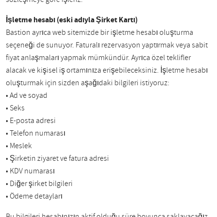
İşletme hesabı (eski adıyla Şirket Kartı)
Bastion ayrıca web sitemizde bir işletme hesabı oluşturma
seçeneği de sunuyor. Faturalı rezervasyon yaptırmak veya sabit
fiyat anlaşmaları yapmak mümkündür. Ayrıca özel teklifler
alacak ve kişisel iş ortamınıza erişebileceksiniz. İşletme hesabı
oluşturmak için sizden aşağıdaki bilgileri istiyoruz:
• Ad ve soyad
• Seks
• E-posta adresi
• Telefon numarası
• Meslek
• Şirketin ziyaret ve fatura adresi
• KDV numarası
• Diğer şirket bilgileri
• Ödeme detayları
Bu bilgileri hesabınızın aktif olduğu süre boyunca saklayacağız.