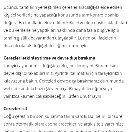
Üçüncü tarafların yerleştirilen çerezler aracılığıyla elde edilen
kişisel verilerle ne yapacağı konusunda tam kontrole sahip
değiliz. Bu tarafların elde edilen kişisel verileri nasıl sakladıkları
ve bu verilerle ne yaptıkları hakkında daha fazla bilgiye ilgili
tarafın gizlilik beyanından ulaşılabilir. Lütfen bu ifadelerin
düzenli olarak değişebileceğini unutmayın.
Çerezleri etkinleştirme ve devre dışı bırakma
Tarayıcı ayarlarınızı değiştirerek çerezlerin yerleştirilmesini
devre dışı bırakabilirsiniz. Ayrıntılı talimatlar için tarayıcınızın
kılavuzuna bakın. Çerezleri devre dışı bırakmanız durumunda
web sitesindeki bazı işlevlerin çalışmayabileceğini veya
yalnızca kısmen çalışabileceğini lütfen unutmayın.
Çerezleri sil
Çoğu çerezin bir son kullanma tarihi vardır. Bu, belirli bir süre
sonra otomatik olarak sona erecekleri ve artık site ziyaretinize
ilişkin verileri kaydetmeyecekleri anlamına gelir. Çerezleri son