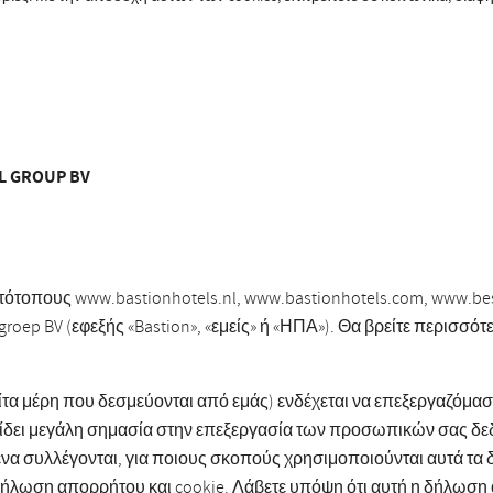
 GROUP BV
τότοπους www.bastionhotels.nl, www.bastionhotels.com, www.best
groep BV (εφεξής «Bastion», «εμείς» ή «ΗΠΑ»). Θα βρείτε περισσό
τρίτα μέρη που δεσμεύονται από εμάς) ενδέχεται να επεξεργαζόμα
δίδει μεγάλη σημασία στην επεξεργασία των προσωπικών σας δε
να συλλέγονται, για ποιους σκοπούς χρησιμοποιούνται αυτά τα δ
 δήλωση απορρήτου και cookie. Λάβετε υπόψη ότι αυτή η δήλωση