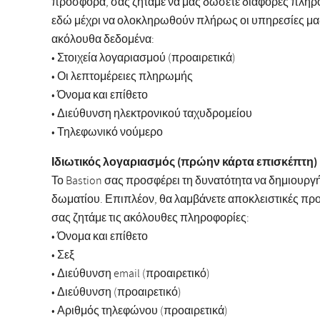
προσφορά, σας ζητάμε να μας δώσετε διάφορες πληρο
εδώ μέχρι να ολοκληρωθούν πλήρως οι υπηρεσίες μας
ακόλουθα δεδομένα:
• Στοιχεία λογαριασμού (προαιρετικά)
• Οι λεπτομέρειες πληρωμής
• Όνομα και επίθετο
• Διεύθυνση ηλεκτρονικού ταχυδρομείου
• Τηλεφωνικό νούμερο
Ιδιωτικός λογαριασμός (πρώην κάρτα επισκέπτη)
Το Bastion σας προσφέρει τη δυνατότητα να δημιουργή
δωματίου. Επιπλέον, θα λαμβάνετε αποκλειστικές προ
σας ζητάμε τις ακόλουθες πληροφορίες:
• Όνομα και επίθετο
• Σεξ
• Διεύθυνση email (προαιρετικό)
• Διεύθυνση (προαιρετικό)
• Αριθμός τηλεφώνου (προαιρετικά)