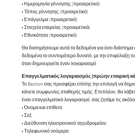
• Ημερομηνία γέννησης (προαιρετικό)
• Τόπος γέννησης (προαιρετικό)
• Επάγγελμα (προαιρετικό)
• Στοιχεία εταιρείας (προαιρετικά)
• Εθνικότητα (προαιρετικό)
Θα διατηρήσουμε αυτά τα δεδομένα για όσο διάστημα
δεδομένα το συντομότερο δυνατό, με την επιφύλαξη 
όταν δημιουργείτε έναν λογαριασμό.
Επαγγελματικός λογαριασμός (πρώην εταιρική κ
Το Bastion σας προσφέρει επίσης την επιλογή να δημι
κάνετε συμφωνίες σταθερής τιμής. Επιπλέον, θα λάβ
έναν επαγγελματικό λογαριασμό, σας ζητάμε τις ακόλ
• Όνομα και επίθετο
• Σεξ
• Διεύθυνση ηλεκτρονικού ταχυδρομείου
• Τηλεφωνικό νούμερο