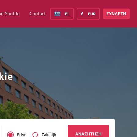
rt Shuttle
Contact
EL
€
EUR
ΣΎΝΔΕΣΗ
d States Dollar
Deutsch
£
British Pound
kie
d States Dollar
Deutsch
£
British Pound
sh Krone
Español
Rs.
India Rupee
ay Krone
Hrvatski
zł
Poland Zloty
en Krona
Finnish
CHF
Switzerland Franc
Privé
Czech
of
Prive
Zakelijk