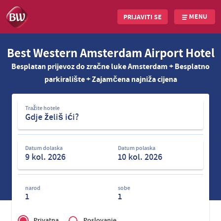
MENU
PRIJAVITI SE
Skip
Best Western Amsterdam Airport Hotel
to
main
Besplatan prijevoz do zračne luke Amsterdam + Besplatno
content
parkiralište + Zajamčena najniža cijena
Tražite
Tražite hotele
hotele
Datum dolaska
Datum polaska
narod
sobe
1
1
Privé
of
Privatna
Poslovanje