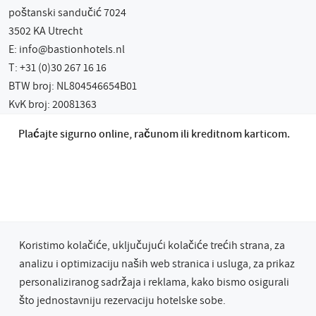
poštanski sandučić 7024
3502 KA Utrecht
E:
info@bastionhotels.nl
T: +31 (0)30 267 16 16
BTW broj: NL804546654B01
KvK broj: 20081363
Plaćajte sigurno online, računom ili kreditnom karticom.
Koristimo kolačiće, uključujući kolačiće trećih strana, za
analizu i optimizaciju naših web stranica i usluga, za prikaz
personaliziranog sadržaja i reklama, kako bismo osigurali
© 2026 Grupa hotela Bastion
što jednostavniju rezervaciju hotelske sobe.
Privacy & Cookies
Terms & Conditions