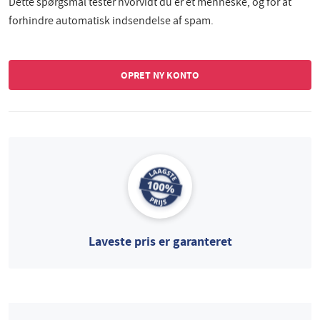
Dette spørgsmål tester hvorvidt du er et menneske, og for at
forhindre automatisk indsendelse af spam.
Laveste pris er garanteret