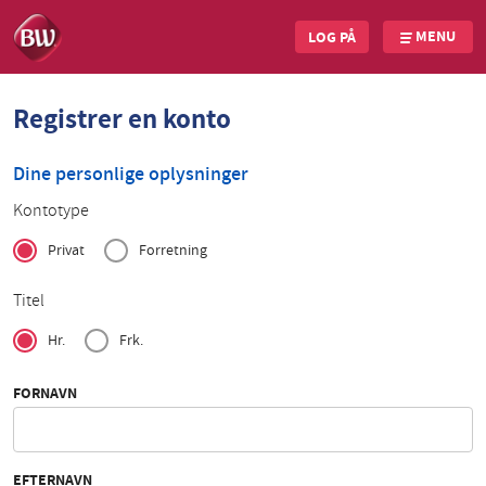
MENU
LOG PÅ
Skip
Registrer en konto
to
main
content
Dine personlige oplysninger
Kontotype
Privat
Forretning
Titel
Hr.
Frk.
FORNAVN
EFTERNAVN