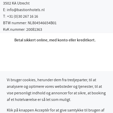
3502 KA Utrecht
E:
info@bastionhotels.nl
T: +31 (0)30 267 16 16
BTW nummer: NL804546654B01
KvK nummer: 20081363
Betal sikkert online, med konto eller kreditkort.
Vi bruger cookies, herunder dem fra tredjeparter, til at
analysere og optimere vores websteder og tjenester, til at
vise personligt indhold og annoncer for at sikre, at booking
© 2026 Bastion Hotel Group
af et hotelværelse er så let som muligt.
Privacy & Cookies
Terms & Conditions
Lowest Rate Guaranteed
Klik på knappen Acceptér for at give samtykke til brugen af ​​