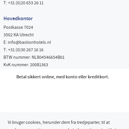
T: +31 (0)20 653 26 11
Hovedkontor
Postkasse 7024
3502 KA Utrecht
E:
info@bastionhotels.nl
T: +31 (0)30 267 16 16
BTW nummer: NL804546654B01
KvK nummer: 20081363
Betal sikkert online, med konto eller kreditkort.
Vi bruger cookies, herunder dem fra tredjeparter, til at