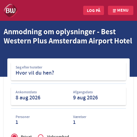
MENU
LOG PÅ
Skip
Anmodning om oplysninger - Best
to
Western Plus Amsterdam Airport Hotel
main
content
Søg
Søg efter hoteller
efter
hoteller
Ankomstdato
Afgangsdato
Personer
Værelser
1
1
Privé
of
Privat
Virksomhed