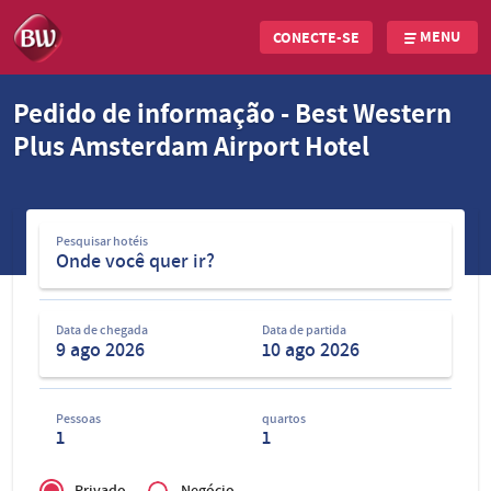
MENU
CONECTE-SE
Skip
Pedido de informação - Best Western
to
Plus Amsterdam Airport Hotel
main
content
Pesquisar
Pesquisar hotéis
hotéis
Data de chegada
Data de partida
Pessoas
quartos
1
1
Privé
of
Privado
Negócio