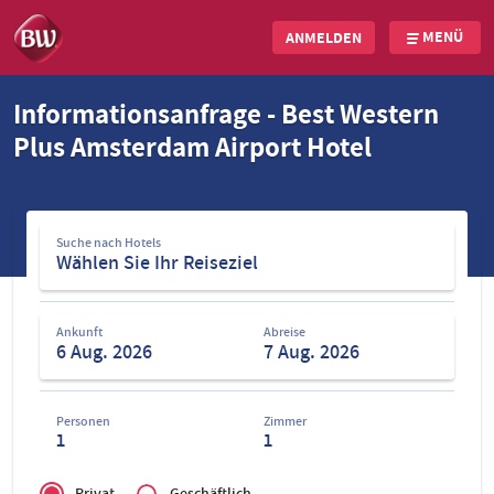
MENÜ
ANMELDEN
Direkt
Informationsanfrage - Best Western
zum
Plus Amsterdam Airport Hotel
Inhalt
Suche
Suche nach Hotels
nach
Hotels
Ankunft
Abreise
Personen
Zimmer
1
1
Privé
of
Privat
Geschäftlich