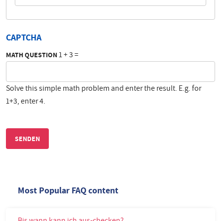
CAPTCHA
1 + 3 =
MATH QUESTION
Solve this simple math problem and enter the result. E.g. for
1+3, enter 4.
Most Popular FAQ content
Bis wann kann ich aus-checken?