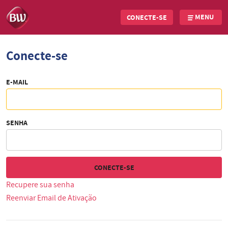
MENU
CONECTE-SE
Skip
Conecte-se
to
main
content
E-MAIL
SENHA
Recupere sua senha
Reenviar Email de Ativação