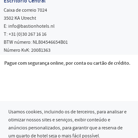
Escritório Central
Caixa de correio 7024
3502 KA Utrecht
E:
info@bastionhotels.nl
T: +31 (0)30 267 16 16
BTW número: NL804546654B01
Número KvK: 20081363
Pague com segurança online, por conta ou cartão de crédito.
Usamos cookies, incluindo os de terceiros, para analisar e
otimizar nossos sites e serviços, exibir conteúdo e
anúncios personalizados, para garantir que a reserva de
© 2026 Grupo Hoteleiro Bastião
um quarto de hotel seja o mais fácil possível.
Privacy & Cookies
Terms & Conditions