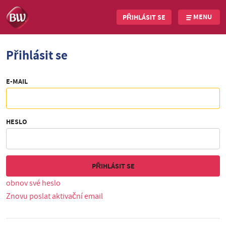
MENU
PŘIHLÁSIT SE
Skip
Přihlásit se
to
main
content
E-MAIL
HESLO
obnov své heslo
Znovu poslat aktivační email