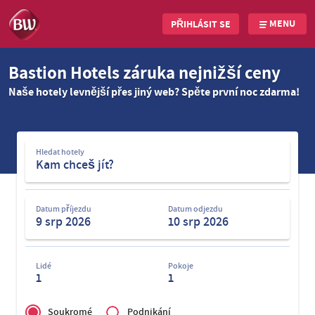
MENU
PŘIHLÁSIT SE
Skip
Bastion Hotels záruka nejnižší ceny
to
Naše hotely levnější přes jiný web? Spěte první noc zdarma!
main
content
Hledat
Hledat hotely
hotely
Datum příjezdu
Datum odjezdu
Lidé
Pokoje
1
1
Privé
of
Soukromé
Podnikání