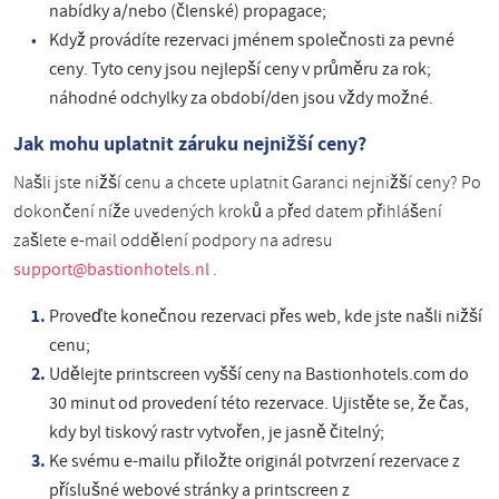
nabídky a/nebo (členské) propagace;
Když provádíte rezervaci jménem společnosti za pevné
ceny. Tyto ceny jsou nejlepší ceny v průměru za rok;
náhodné odchylky za období/den jsou vždy možné.
Jak mohu uplatnit záruku nejnižší ceny?
Našli jste nižší cenu a chcete uplatnit Garanci nejnižší ceny? Po
dokončení níže uvedených kroků a před datem přihlášení
zašlete e-mail oddělení podpory na adresu
support@bastionhotels.nl
.
Proveďte konečnou rezervaci přes web, kde jste našli nižší
cenu;
Udělejte printscreen vyšší ceny na Bastionhotels.com do
30 minut od provedení této rezervace. Ujistěte se, že čas,
kdy byl tiskový rastr vytvořen, je jasně čitelný;
Ke svému e-mailu přiložte originál potvrzení rezervace z
příslušné webové stránky a printscreen z