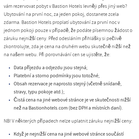
vám rezervovat pobyt v Bastion Hotels levněji přes jiný web?
Ubytování na první noc, za jeden pokoj, dostanete zcela
zdarma. Bastion Hotels proplatí ubytování za první noc v
jednom pokoji pouze v případě, že podáte písemnou žádost o
záruku nejnižší ceny. Před odesláním přihlášky si pečlivě
zkontrolujte, zda je cena na druhém webu skutečně nižší než
na našem webu. Při porovnávání cen se ujistěte, že:
Data příjezdu a odjezdu jsou stejná;
Platební a storno podmínky jsou totožné;
Obsah rezervace je naprosto stejný (včetně snídaně,
stravy, typu pokoje atd.);
Čistá cena na jiné webové stránce je ve skutečnosti nižší
než na Bastionhotels.com (bez DPH a místních daní).
NB! V některých případech nelze uplatnit záruku nejnižší ceny:
Když je nejnižší cena na jiné webové stránce součástí