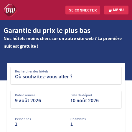
MENU
SE CONNECTER
Skip
Garantie du prix le plus bas
to
Nos hôtels moins chers sur un autre site web ? La première
main
nuit est gratuite !
content
Rechercher
Rechercher des hôtels
des
hôtels
Date d’arrivée
Date de départ
Personnes
Chambres
1
1
Privé