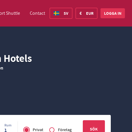
rt Shuttle
Contact
SV
€
EUR
LOGGA IN
ed States Dollar
Deutsch
£
British Pound
n Hotels
en
ed States Dollar
Deutsch
£
British Pound
sh Krone
Español
Rs.
India Rupee
way Krone
Hrvatski
zł
Poland Zloty
den Krona
Finnish
CHF
Switzerland Franc
Privé
Czech
Rum
of
1
Privat
Företag