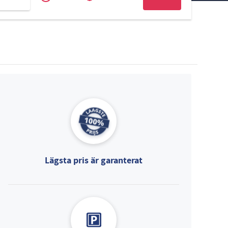
Zakelijk
Slovak
Lägsta pris är garanterat