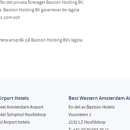
för det privata företaget Bastion Holding BV,
. Bastion Holding BV garanterar de lägsta
els.com och
ntera anspråk på Bastion Holding BVs lägsta
irport Hotels
Best Western Amsterdam Ai
otel Amsterdam Airport
En del av Bastion Hotels
otel Schiphol Hoofddorp
Vuursteen 1
ol Airport hotels
2132 LZ Hoofddorp
T: +31 (0)20 653 26 11