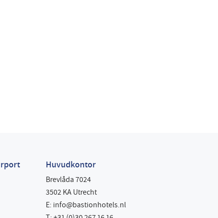
rport
Huvudkontor
Brevlåda 7024
3502 KA Utrecht
E:
info@bastionhotels.nl
T: +31 (0)30 267 16 16