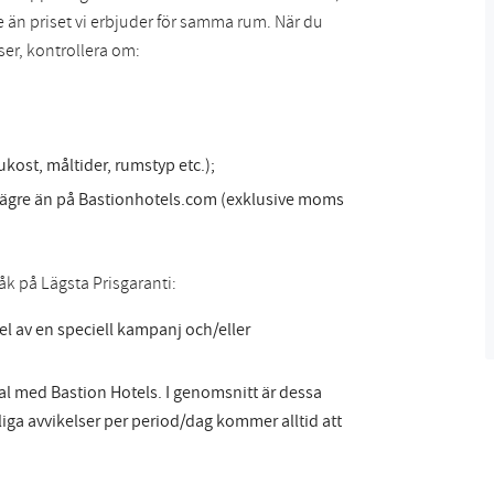
ägre än priset vi erbjuder för samma rum. När du
er, kontrollera om:
kost, måltider, rumstyp etc.);
 lägre än på Bastionhotels.com (exklusive moms
råk på Lägsta Prisgaranti:
el av en speciell kampanj och/eller
tal med Bastion Hotels. I genomsnitt är dessa
älliga avvikelser per period/dag kommer alltid att