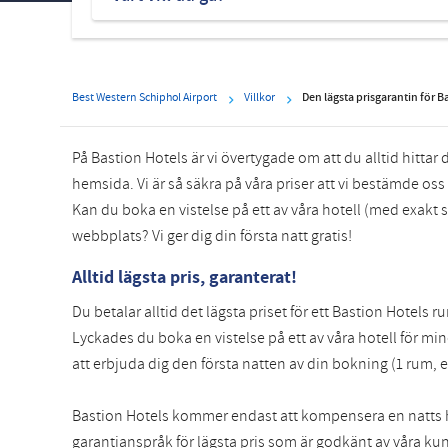
hotell
Best Western Schiphol Airport
Villkor
Den lägsta prisgarantin för B
På Bastion Hotels är vi övertygade om att du alltid hittar 
hemsida. Vi är så säkra på våra priser att vi bestämde oss 
Kan du boka en vistelse på ett av våra hotell (med exakt s
webbplats? Vi ger dig din första natt gratis!
Alltid lägsta pris, garanterat!
Du betalar alltid det lägsta priset för ett Bastion Hotels
Lyckades du boka en vistelse på ett av våra hotell för 
att erbjuda dig den första natten av din bokning (1 rum, 
Bastion Hotels kommer endast att kompensera en natts h
garantianspråk för lägsta pris som är godkänt av våra kun