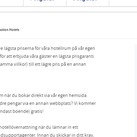
Romanian
Turkish
astion Hotels
de lägsta priserna för våra hotellrum på vår egen
för att erbjuda våra gäster en lägsta prisgaranti.
amma villkor) till ett lägre pris på en annan
 rum när du bokar direkt via vår egen hemsida.
mindre pengar via en annan webbplats? Vi kommer
endast boende) gratis!
otellövernattning när du lämnar in ett
dsupportagenter. Innan du skickar in ditt krav,