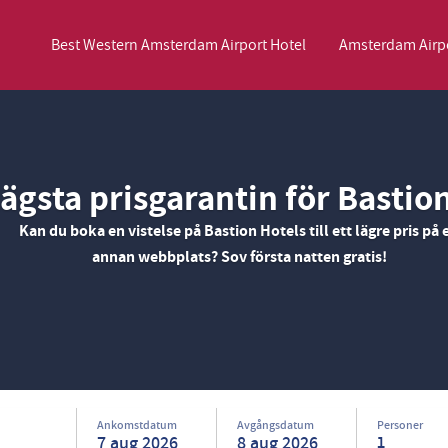
Best Western Amsterdam Airport Hotel
Amsterdam Airpo
English
€
Euro
Nederlands
$
Unit
ägsta prisgarantin för Bastio
Kan du boka en vistelse på Bastion Hotels till ett lägre pris på 
English
€
Euro
Nederlands
$
Unit
annan webbplats? Sov första natten gratis!
Français
CAD
Canadian Dollar
Italiano
DKK
Dani
Polski
NZD
New Zealand Dollar
Português
NOK
Nor
Svenska
Kč
Czech Koruna
Danish
SEK
Swe
Greek
Norsk
Ankomstdatum
Avgångsdatum
Personer
1