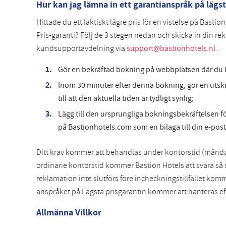
Hur kan jag lämna in ett garantianspråk på lägst
Hittade du ett faktiskt lägre pris för en vistelse på Basti
Pris-garanti? Följ de 3 stegen nedan och skicka in din re
kundsupportavdelning via
support@bastionhotels.nl
.
Gör en bekräftad bokning på webbplatsen där du hi
Inom 30 minuter efter denna bokning, gör en utskr
till att den aktuella tiden är tydligt synlig;
Lägg till den ursprungliga bokningsbekräftelsen 
på Bastionhotels.com som en bilaga till din e-post
Ditt krav kommer att behandlas under kontorstid (måndag ti
ordinarie kontorstid kommer Bastion Hotels att svara så
reklamation inte slutförs före incheckningstillfället komm
anspråket på Lägsta prisgarantin kommer att hanteras eft
Allmänna Villkor