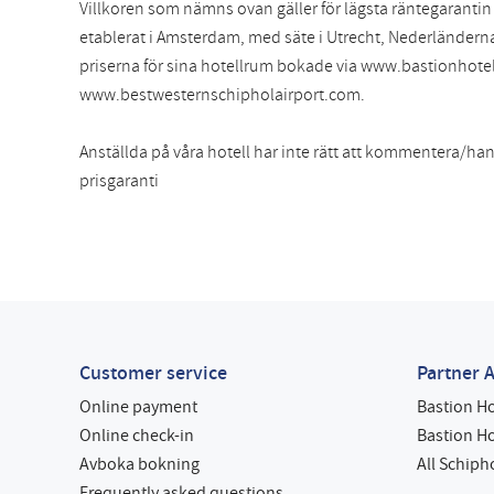
Villkoren som nämns ovan gäller för lägsta räntegarantin 
etablerat i Amsterdam, med säte i Utrecht, Nederländerna
priserna för sina hotellrum bokade via www.bastionhot
www.bestwesternschipholairport.com.
Anställda på våra hotell har inte rätt att kommentera/ha
prisgaranti
Customer service
Partner A
Online payment
Bastion H
Online check-in
Bastion H
Avboka bokning
All Schiph
Frequently asked questions