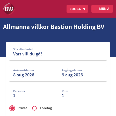
MENU
LOGGA IN
Skip
Allmänna villkor Bastion Holding BV
to
main
content
Sök
Sök efter hotell
efter
hotell
Ankomstdatum
Avgångsdatum
Personer
Rum
1
1
Privé
of
Privat
Företag
Zakelijk