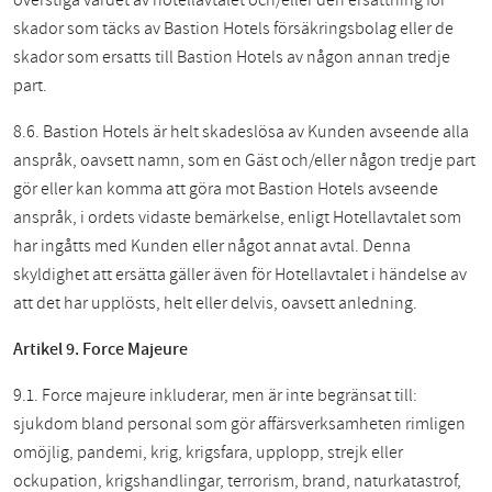
överstiga värdet av hotellavtalet och/eller den ersättning för
skador som täcks av Bastion Hotels försäkringsbolag eller de
skador som ersatts till Bastion Hotels av någon annan tredje
part.
8.6. Bastion Hotels är helt skadeslösa av Kunden avseende alla
anspråk, oavsett namn, som en Gäst och/eller någon tredje part
gör eller kan komma att göra mot Bastion Hotels avseende
anspråk, i ordets vidaste bemärkelse, enligt Hotellavtalet som
har ingåtts med Kunden eller något annat avtal. Denna
skyldighet att ersätta gäller även för Hotellavtalet i händelse av
att det har upplösts, helt eller delvis, oavsett anledning.
Artikel 9. Force Majeure
9.1. Force majeure inkluderar, men är inte begränsat till:
sjukdom bland personal som gör affärsverksamheten rimligen
omöjlig, pandemi, krig, krigsfara, upplopp, strejk eller
ockupation, krigshandlingar, terrorism, brand, naturkatastrof,