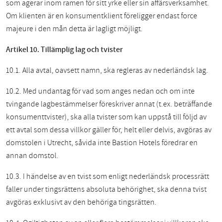
som agerar inom ramen för sitt yrke eller sin affärsverksamhet.
Om klienten är en konsumentklient föreligger endast force
majeure i den mån detta är lagligt möjligt.
Artikel 10. Tillämplig lag och tvister
10.1. Alla avtal, oavsett namn, ska regleras av nederländsk lag.
10.2. Med undantag för vad som anges nedan och om inte
tvingande lagbestämmelser föreskriver annat (t.ex. beträffande
konsumenttvister), ska alla tvister som kan uppstå till följd av
ett avtal som dessa villkor gäller för, helt eller delvis, avgöras av
domstolen i Utrecht, såvida inte Bastion Hotels föredrar en
annan domstol.
10.3. I händelse av en tvist som enligt nederländsk processrätt
faller under tingsrättens absoluta behörighet, ska denna tvist
avgöras exklusivt av den behöriga tingsrätten.