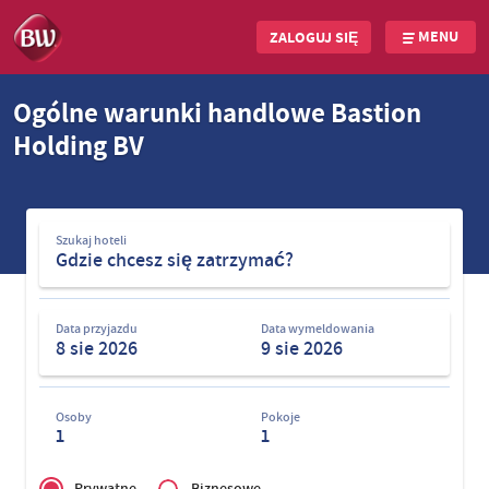
MENU
ZALOGUJ SIĘ
Skip
Ogólne warunki handlowe Bastion
to
Holding BV
main
content
Szukaj
Szukaj hoteli
hoteli
Data przyjazdu
Data wymeldowania
Osoby
Pokoje
1
1
Privé
of
Prywatne
Biznesowe