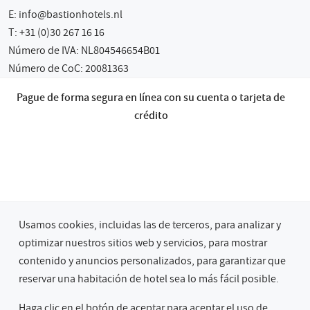
E:
info@bastionhotels.nl
T: +31 (0)30 267 16 16
Número de IVA: NL804546654B01
Número de CoC: 20081363
Pague de forma segura en línea con su cuenta o tarjeta de
crédito
Usamos cookies, incluidas las de terceros, para analizar y
optimizar nuestros sitios web y servicios, para mostrar
contenido y anuncios personalizados, para garantizar que
© 2026 Bastion Hotel Groep
reservar una habitación de hotel sea lo más fácil posible.
Privacidad & Cookies
Términos & Condiciones Generales
Garantía de Precio Más Bajo
Haga clic en el botón de aceptar para aceptar el uso de