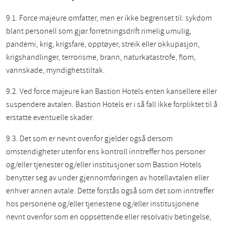
9.1. Force majeure omfatter, men er ikke begrenset til: sykdom
blant personell som gjør forretningsdrift rimelig umulig,
pandemi, krig, krigsfare, opptøyer, streik eller okkupasjon,
krigshandlinger, terrorisme, brann, naturkatastrofe, flom,
vannskade, myndighetstiltak.
9.2. Ved force majeure kan Bastion Hotels enten kansellere eller
suspendere avtalen. Bastion Hotels er i så fall ikke forpliktet til å
erstatte eventuelle skader.
9.3. Det som er nevnt ovenfor gjelder også dersom
omstendigheter utenfor ens kontroll inntreffer hos personer
og/eller tjenester og/eller institusjoner som Bastion Hotels
benytter seg av under gjennomføringen av hotellavtalen eller
enhver annen avtale. Dette forstås også som det som inntreffer
hos personene og/eller tjenestene og/eller institusjonene
nevnt ovenfor som en oppsettende eller resolvativ betingelse,