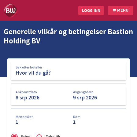
MENU
LOGG INN
Skip
Generelle vilkår og betingelser Bastion
to
Holding BV
main
content
Søk
Søk etter hoteller
etter
hoteller
Ankomstdato
Avgangsdato
Mennesker
Rom
1
1
Privé
of
Prive
Zakelijk