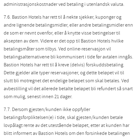
administrasjonskostnader ved betaling i utenlandsk valuta.
7.6. Bastion Hotels har rett til å nekte sjekker, kuponger og
andre lignende betalingsmidler, eller andre betalingsmidler enn
de som er nevnt ovenfor, eller å knytte visse betingelser til
aksepten av dem. Videre er det opp til Bastion Hotels hvilke
betalingsmåter som tilbys. Ved online-reservasjon vil
betalingsalternativene bli kommunisert i tide før avtalen inngås.
Bastion Hotels har rett til å kreve (delvis) forskuddsbetaling.
Dette gjelder alle typer reservasjoner, og dette beløpet vil til
slutt bli motregnet det endelige beløpet som skal betales. Ved
avbestilling vil det allerede betalte beløpet bli refundert så snart
som mulig, senest innen 21 dager.
7.7. Dersom gjesten/kunden ikke oppfyller
betalingsforpliktelsen(e) i tide, skal gjesten/kunden betale
lovpålagt rente av det utestående beløpet, etter at kunden har
blitt informert av Bastion Hotels om den forsinkede betalingen