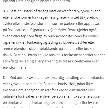
Bastion Hotels seg noe ansvar i noen form.
8.3. Bastion Hotels påtar seg intet ansvar for tap, tyveri, skade
eller andre former for uregelmessigheter knyttet til kjøretøy,
sykler eller andre eiendommer som er parkert eller oppbevart
på Bastion Hotels' (parkerings)områder. Dette gjelder også
skade eller tap som følge av bruk av ladestasjoner for elbiler
og/eller sykler. Parkering og lading av kjøretøy, sykler eller
annen eiendom skjer utelukkende på eierens eller brukerens
risiko. Bastion Hotels er ikke ansvarlig for kostnader eller skader
som følge av lading eller parkering av disse kjøretøyene eller
eiendommene.
8.4. Med unntak av tilfeller av forsettlig handling eller unnlatelse
eller grov uaktsomhet fra Bastion Hotels' side, påtar ikke
Bastion Hotels seg noe ansvar for skader som direkte eller
indirekte forårsakes av enhver person eller hva som helst som
en direkte eller indirekte følge av enhver mangel eller hva som