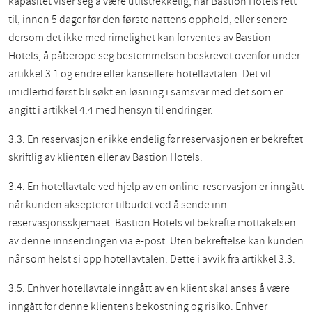
kapasitet viser seg å være utilstrekkelig, har Bastion Hotels rett
til, innen 5 dager før den første nattens opphold, eller senere
dersom det ikke med rimelighet kan forventes av Bastion
Hotels, å påberope seg bestemmelsen beskrevet ovenfor under
artikkel 3.1 og endre eller kansellere hotellavtalen. Det vil
imidlertid først bli søkt en løsning i samsvar med det som er
angitt i artikkel 4.4 med hensyn til endringer.
3.3. En reservasjon er ikke endelig før reservasjonen er bekreftet
skriftlig av klienten eller av Bastion Hotels.
3.4. En hotellavtale ved hjelp av en online-reservasjon er inngått
når kunden aksepterer tilbudet ved å sende inn
reservasjonsskjemaet. Bastion Hotels vil bekrefte mottakelsen
av denne innsendingen via e-post. Uten bekreftelse kan kunden
når som helst si opp hotellavtalen.
Dette i avvik fra artikkel 3.3.
3.5. Enhver hotellavtale inngått av en klient skal anses å være
inngått for denne klientens bekostning og risiko. Enhver