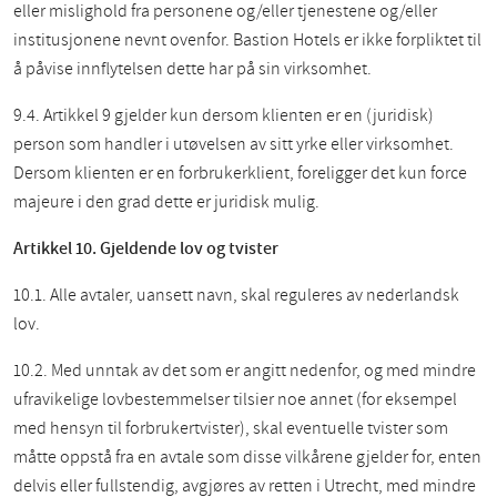
eller mislighold fra personene og/eller tjenestene og/eller
institusjonene nevnt ovenfor. Bastion Hotels er ikke forpliktet til
å påvise innflytelsen dette har på sin virksomhet.
9.4. Artikkel 9 gjelder kun dersom klienten er en (juridisk)
person som handler i utøvelsen av sitt yrke eller virksomhet.
Dersom klienten er en forbrukerklient, foreligger det kun force
majeure i den grad dette er juridisk mulig.
Artikkel 10. Gjeldende lov og tvister
10.1. Alle avtaler, uansett navn, skal reguleres av nederlandsk
lov.
10.2. Med unntak av det som er angitt nedenfor, og med mindre
ufravikelige lovbestemmelser tilsier noe annet (for eksempel
med hensyn til forbrukertvister), skal eventuelle tvister som
måtte oppstå fra en avtale som disse vilkårene gjelder for, enten
delvis eller fullstendig, avgjøres av retten i Utrecht, med mindre