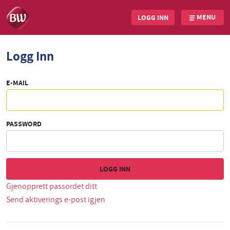
MENU
LOGG INN
Skip
Logg Inn
to
main
content
E-MAIL
PASSWORD
Gjenopprett passordet ditt
Send aktiverings e-post igjen