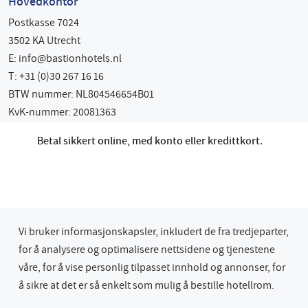
Hovedkontor
Postkasse 7024
3502 KA Utrecht
E:
info@bastionhotels.nl
T: +31 (0)30 267 16 16
BTW nummer: NL804546654B01
KvK-nummer: 20081363
Betal sikkert online, med konto eller kredittkort.
Vi bruker informasjonskapsler, inkludert de fra tredjeparter,
for å analysere og optimalisere nettsidene og tjenestene
våre, for å vise personlig tilpasset innhold og annonser, for
å sikre at det er så enkelt som mulig å bestille hotellrom.
© 2026 Bastion Hotel Group
Privacy & Cookies
Terms & Conditions