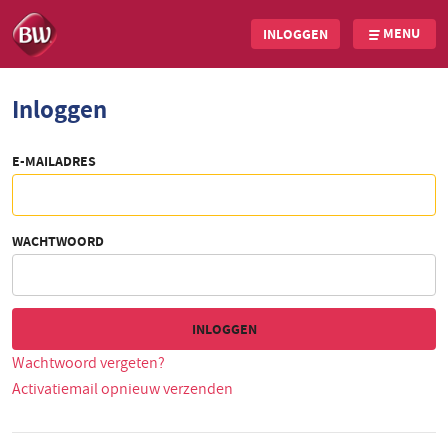
MENU
INLOGGEN
Overslaan
Inloggen
en
naar
de
E-MAILADRES
inhoud
gaan
WACHTWOORD
Wachtwoord vergeten?
Activatiemail opnieuw verzenden