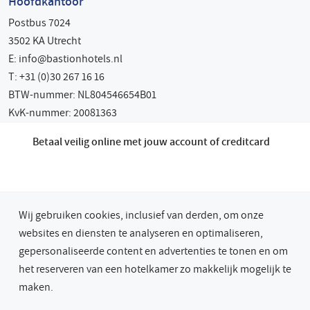
Hoofdkantoor
Postbus 7024
3502 KA Utrecht
E:
info@bastionhotels.nl
T: +31 (0)30 267 16 16
BTW-nummer: NL804546654B01
KvK-nummer: 20081363
Betaal veilig online met jouw account of creditcard
Wij gebruiken cookies, inclusief van derden, om onze
websites en diensten te analyseren en optimaliseren,
gepersonaliseerde content en advertenties te tonen en om
het reserveren van een hotelkamer zo makkelijk mogelijk te
maken.
© 2026 Bastion Hotel Groep
Privacy & Cookies
Algemene Voorwaarden