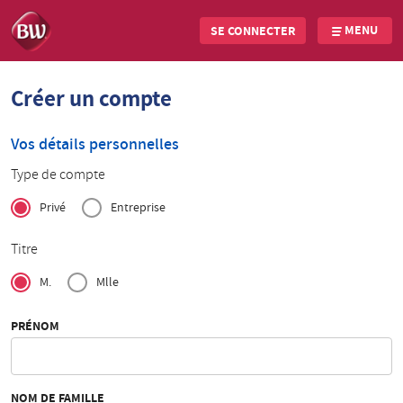
MENU
SE CONNECTER
Skip
Créer un compte
to
main
content
Vos détails personnelles
Type de compte
Privé
Entreprise
Titre
M.
Mlle
PRÉNOM
NOM DE FAMILLE