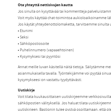
Ota yhteyttä nettisivujen kautta
Jos sinulla on kysyttävää tai kommentteja palveluistamm
Voit myös käyttää chat-toimintoa aukioloaikoinamme läh
Jos käytät yhteydenottolomaketta, tarvitsemme sinulta u
• Etunimi
• Seksi
• Sähköpostiosoite
• Puhelinnumero (vapaaehtoinen)
• Kysymyksesi tai pyyntösi
Annat meille luvan käsitellä näitä tietoja. Säilytämme 
asianmukaisella tavalla. Työntekijämme voi pyytää sinua 
kysymykseesi on vastattu tyydyttävästi.
Uutiskirje
Voit tilata kuukausittaisen uutiskirjeemme verkkosivuill
sähköpostien välityksellä. Jos haluat tilata uutiskirjeem
uutiskirjeen. Bastionin tulee pystyä osoittamaan, että olet