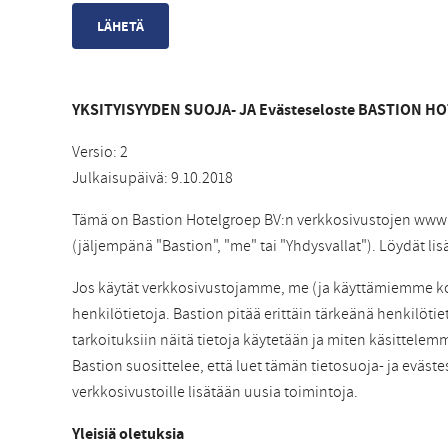
YKSITYISYYDEN SUOJA- JA Evästeseloste BASTION H
Versio: 2
Julkaisupäivä: 9.10.2018
Tämä on Bastion Hotelgroep BV:n verkkosivustojen www
(jäljempänä "Bastion", "me" tai "Yhdysvallat"). Löydät lis
Jos käytät verkkosivustojamme, me (ja käyttämiemme kol
henkilötietoja. Bastion pitää erittäin tärkeänä henkilötiet
tarkoituksiin näitä tietoja käytetään ja miten käsittelemm
Bastion suosittelee, että luet tämän tietosuoja- ja eväst
verkkosivustoille lisätään uusia toimintoja.
Yleisiä oletuksia