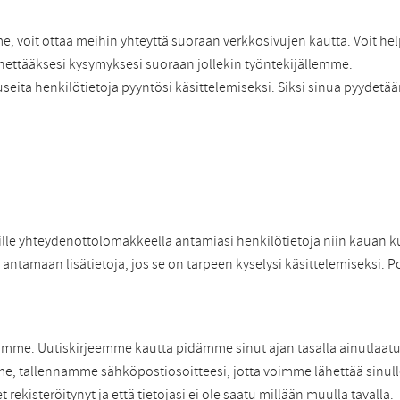
e, voit ottaa meihin yhteyttä suoraan verkkosivujen kautta. Voit he
ettääksesi kysymyksesi suoraan jollekin työntekijällemme.
seita henkilötietoja pyyntösi käsittelemiseksi. Siksi sinua pyyde
meille yhteydenottolomakkeella antamiasi henkilötietoja niin kauan 
antamaan lisätietoja, jos se on tarpeen kyselysi käsittelemiseksi. P
amme. Uutiskirjeemme kautta pidämme sinut ajan tasalla ainutlaatuis
me, tallennamme sähköpostiosoitteesi, jotta voimme lähettää sinulle
 rekisteröitynyt ja että tietojasi ei ole saatu millään muulla tavalla.