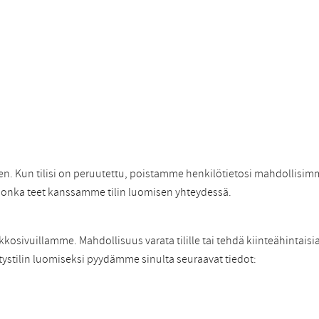
nen. Kun tilisi on peruutettu, poistamme henkilötietosi mahdollisim
 jonka teet kanssamme tilin luomisen yhteydessä.
kosivuillamme. Mahdollisuus varata tilille tai tehdä kiinteähintaisia
tystilin luomiseksi pyydämme sinulta seuraavat tiedot: