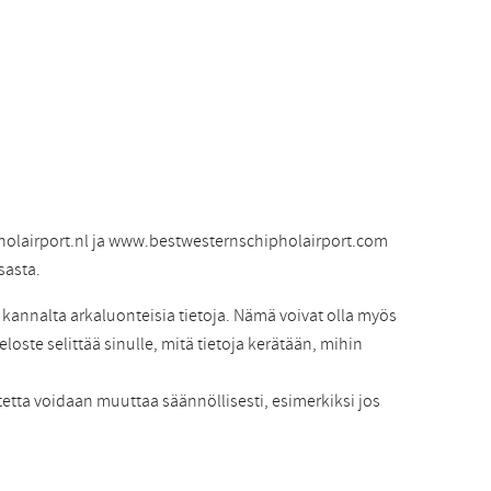
olairport.nl ja www.bestwesternschipholairport.com
sasta.
annalta arkaluonteisia tietoja. Nämä voivat olla myös
eloste selittää sinulle, mitä tietoja kerätään, mihin
stetta voidaan muuttaa säännöllisesti, esimerkiksi jos