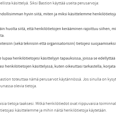
lellista käsittelyä. Siksi Bastion käyttää useita perusarvoja:
dollisimman hyvin siitä, miten ja miksi käsittelemme henkilötieto
äin huolta siitä, että henkilötietojen kerääminen rajoittuu siihen,
ta.
isiin (sekä teknisiin että organisatorisiin) tietojesi suojaamisek
paa henkilötietojesi käsittelyyn tapauksissa, joissa se edellyttää 
henkilötietojen käsittelyssä, kuten oikeuttasi tarkastella, korjata 
a Bastion toteuttaa nämä perusarvot käytännössä. Jos sinulla on kys
unassa olevia tietoja.
ia tietoja taaksesi. Mitkä henkilötiedot ovat riippuvaisia toiminnall
ietojasi käsittelemme ja mihin näitä henkilötietoja käytetään.