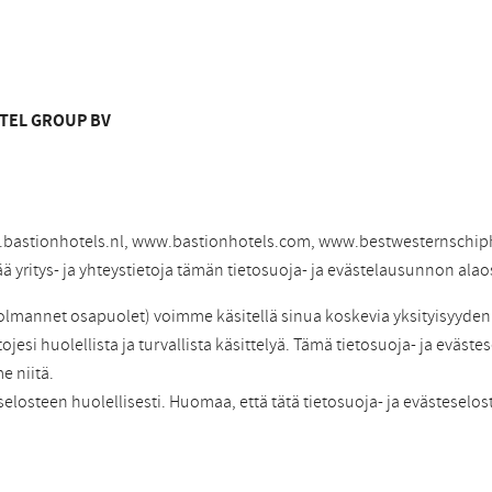
OTEL GROUP BV
.bastionhotels.nl, www.bastionhotels.com, www.bestwesternschiph
ää yritys- ja yhteystietoja tämän tietosuoja- ja evästelausunnon alao
mannet osapuolet) voimme käsitellä sinua koskevia yksityisyyden k
ojesi huolellista ja turvallista käsittelyä. Tämä tietosuoja- ja evästes
e niitä.
eselosteen huolellisesti. Huomaa, että tätä tietosuoja- ja evästeselo