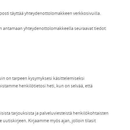
lposti täyttää yhteydenottolomakkeen verkkosivuilla.
tään antamaan yhteydenottolomakkeella seuraavat tiedot:
kuin on tarpeen kysymyksesi käsittelemiseksi
oistamme henkilötietosi heti, kun on selvää, että
ista tarjouksista ja palveluviesteistä henkilökohtaisten
 uutiskirjeen. Kirjaamme myös ajan, jolloin tilasit