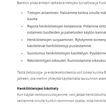
Bastion pitää erittäin tärkeänä tietojesi turvallista ja huo
Tietojen antaminen. Haluamme kertoa sinulle mah
kautta.
Rajoita henkilötietojen keräämistä. Pidämme eritt
ostamiesi tuotteiden ja palveluiden käytön kannal
Henkilötietojen suojaaminen. Ryhdymme toimenpite
käsittelevät henkilötietoja puolestamme.
Suostumus henkilötietojen käsittelyyn. Pyydämme lu
Rekisteröityjen oikeudet. Kunnioitamme oikeuksiasi 
Tästä tietosuoja- ja evästeselosteesta voit lukea kuink
jälkeen, ota meihin yhteyttä käyttämällä lausunnon alare
Henkilötietojesi käsittely
Kun käytät verkkosivustojamme, voit jättää henkilökohtais
selitämme sinulle kunkin toiminnon osalta, mitä henkilöt