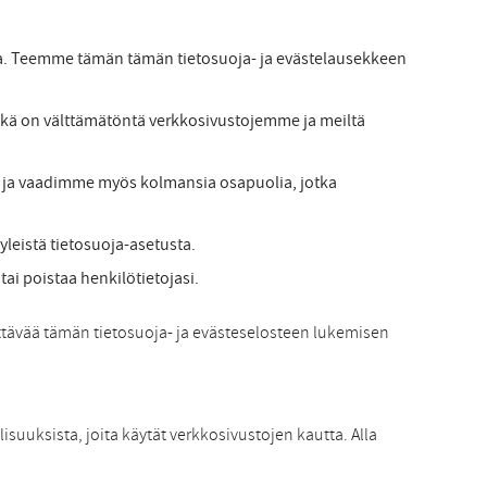
ja. Teemme tämän tämän tietosuoja- ja evästelausekkeen
 mikä on välttämätöntä verkkosivustojemme ja meiltä
si ja vaadimme myös kolmansia osapuolia, jotka
yleistä tietosuoja-asetusta.
tai poistaa henkilötietojasi.
yttävää tämän tietosuoja- ja evästeselosteen lukemisen
isuuksista, joita käytät verkkosivustojen kautta. Alla