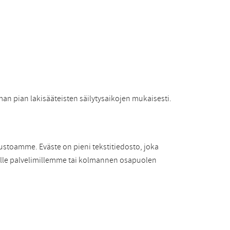
man pian lakisääteisten säilytysaikojen mukaisesti.
ustoamme. Eväste on pieni tekstitiedosto, joka
tuille palvelimillemme tai kolmannen osapuolen