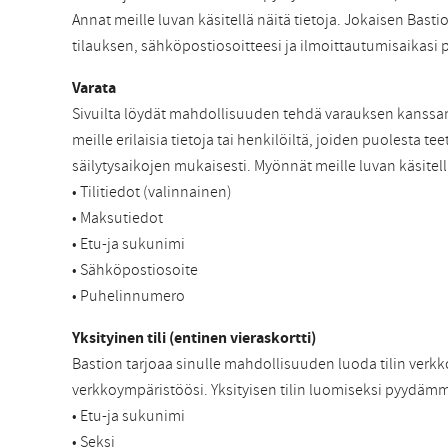
Annat meille luvan käsitellä näitä tietoja. Jokaisen Basti
tilauksen, sähköpostiosoitteesi ja ilmoittautumisaikasi 
Varata
Sivuilta löydät mahdollisuuden tehdä varauksen kanssa
meille erilaisia tietoja tai henkilöiltä, joiden puolest
säilytysaikojen mukaisesti. Myönnät meille luvan käsitell
• Tilitiedot (valinnainen)
• Maksutiedot
• Etu-ja sukunimi
• Sähköpostiosoite
• Puhelinnumero
Yksityinen tili (entinen vieraskortti)
Bastion tarjoaa sinulle mahdollisuuden luoda tilin verkk
verkkoympäristöösi. Yksityisen tilin luomiseksi pyydämm
• Etu-ja sukunimi
• Seksi