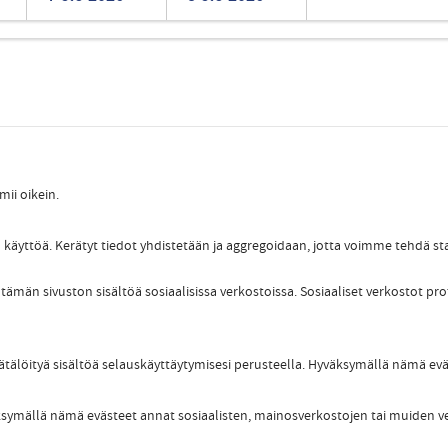
Romanian
Turkish
mii oikein.
 käyttöä. Kerätyt tiedot yhdistetään ja aggregoidaan, jotta voimme tehdä sta
tämän sivuston sisältöä sosiaalisissa verkostoissa. Sosiaaliset verkostot pro
äätälöityä sisältöä selauskäyttäytymisesi perusteella. Hyväksymällä nämä ev
väksymällä nämä evästeet annat sosiaalisten, mainosverkostojen tai muiden v