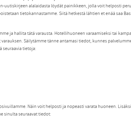
on-uutiskirjeen alalaidasta löydät painikkeen, jolla voit helposti per
poistetaan tietokannastamme. Siitä hetkestä lähtien et enää saa Bast
mme ja hallita tätä varausta. Hotellihuoneen varaamiseksi tai k
a teet varauksen. Säilytämme tänne antamasi tiedot, kunnes palvelum
ä seuraavia tietoja:
osivuillamme. Näin voit helposti ja nopeasti varata huoneen. Lisäksi
e sinulta seuraavat tiedot: