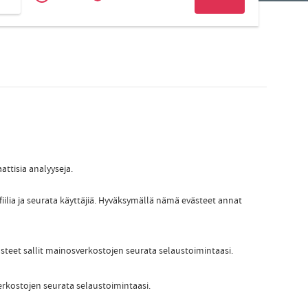
Zakelijk
Slovak
attisia analyyseja.
fiilia ja seurata käyttäjiä. Hyväksymällä nämä evästeet annat
ästeet sallit mainosverkostojen seurata selaustoimintaasi.
erkostojen seurata selaustoimintaasi.