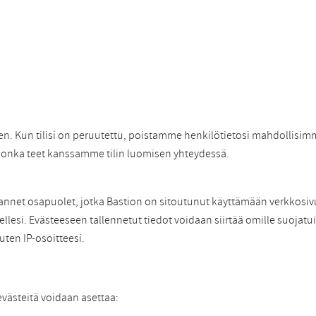
nen. Kun tilisi on peruutettu, poistamme henkilötietosi mahdollisim
 jonka teet kanssamme tilin luomisen yhteydessä.
mannet osapuolet, jotka Bastion on sitoutunut käyttämään verkkosiv
ellesi. Evästeeseen tallennetut tiedot voidaan siirtää omille suoja
uten IP-osoitteesi.
evästeitä voidaan asettaa: