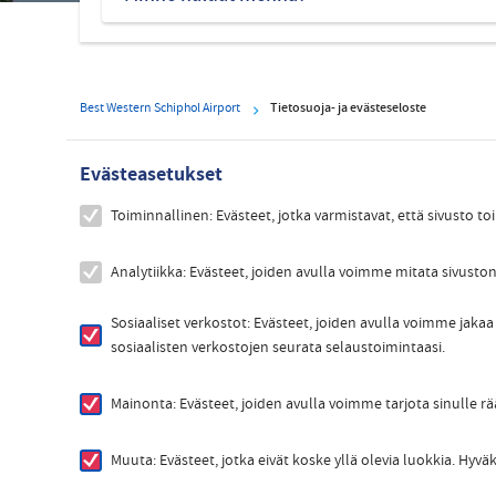
Best Western Schiphol Airport
Tietosuoja- ja evästeseloste
Evästeasetukset
Toiminnallinen: Evästeet, jotka varmistavat, että sivusto toi
Analytiikka: Evästeet, joiden avulla voimme mitata sivuston
Sosiaaliset verkostot: Evästeet, joiden avulla voimme jakaa 
sosiaalisten verkostojen seurata selaustoimintaasi.
Mainonta: Evästeet, joiden avulla voimme tarjota sinulle r
Muuta: Evästeet, jotka eivät koske yllä olevia luokkia. Hy