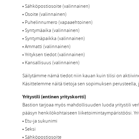
• Sähköpostiosoite (valinnainen)
• Osoite (valinnainen)
• Puhelinnumero (vapaaehtoinen)
• Syntymäaika (valinnainen)
• Syntymäpaikka (valinnainen)
• Ammatti (valinnainen)
• Yrityksen tiedot (valinnainen)
• Kansallisuus (valinnainen)
Säilytämme nämä tiedot niin kauan kuin tilisi on aktiivi
Käsittelemme näitä tietoja sen sopimuksen perusteella,
Yritystili (entinen yrityskortti)
Bastion tarjoaa myös mahdollisuuden luoda yritystili verk
pääsyn henkilökohtaiseen liiketoimintaympäristöösi. Yri
• Etu-ja sukunimi
• Seksi
• Sähköpostiosoite