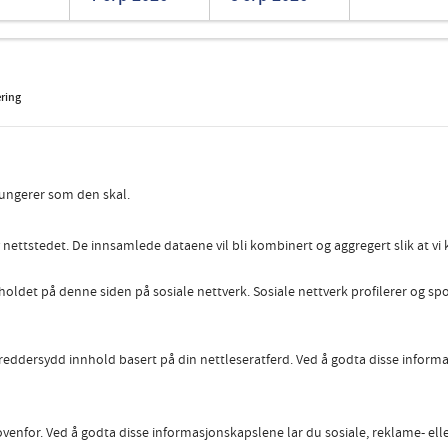
Romanian
Turkish
ring
fungerer som den skal.
ettstedet. De innsamlede dataene vil bli kombinert og aggregert slik at vi k
holdet på denne siden på sosiale nettverk. Sosiale nettverk profilerer og s
reddersydd innhold basert på din nettleseratferd. Ved å godta disse infor
enfor. Ved å godta disse informasjonskapslene lar du sosiale, reklame- elle