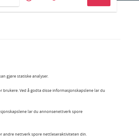
Zakelijk
Slovak
an gjøre statiske analyser.
por brukere. Ved å godta disse informasjonskapslene lar du
masjonskapslene lar du annonsenettverk spore
r andre nettverk spore nettleseraktiviteten din.