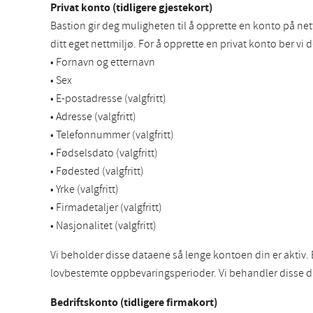
Privat konto (tidligere gjestekort)
Bastion gir deg muligheten til å opprette en konto på nett
ditt eget nettmiljø. For å opprette en privat konto ber v
• Fornavn og etternavn
• Sex
• E-postadresse (valgfritt)
• Adresse (valgfritt)
• Telefonnummer (valgfritt)
• Fødselsdato (valgfritt)
• Fødested (valgfritt)
• Yrke (valgfritt)
• Firmadetaljer (valgfritt)
• Nasjonalitet (valgfritt)
Vi beholder disse dataene så lenge kontoen din er aktiv.
lovbestemte oppbevaringsperioder. Vi behandler disse d
Bedriftskonto (tidligere firmakort)