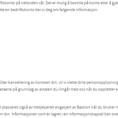
tskonto på nettsiden vår. Det er mulig å bestille på konto eller å gjøre
rette en bedriftskonto ber vi deg om følgende informasjon:
 Etter kansellering av kontoen din, vil vi slette dine personopplysn
ataene på grunnlag av avtalen du inngår med oss når du oppretter 
lasseres også av tredjeparter engasjert av Bastion når du bruker net
n. Informasjonen som er lagret i en informasjonskapsel kan overføres