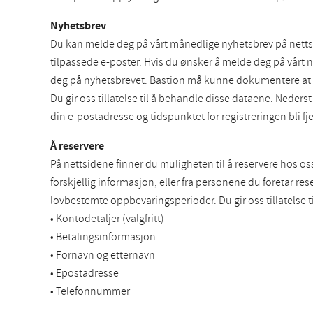
Nyhetsbrev
Du kan melde deg på vårt månedlige nyhetsbrev på nettsi
tilpassede e-poster. Hvis du ønsker å melde deg på vårt n
deg på nyhetsbrevet. Bastion må kunne dokumentere at du
Du gir oss tillatelse til å behandle disse dataene. Neder
din e-postadresse og tidspunktet for registreringen bli fj
Å reservere
På nettsidene finner du muligheten til å reservere hos os
forskjellig informasjon, eller fra personene du foretar re
lovbestemte oppbevaringsperioder. Du gir oss tillatelse t
• Kontodetaljer (valgfritt)
• Betalingsinformasjon
• Fornavn og etternavn
• Epostadresse
• Telefonnummer