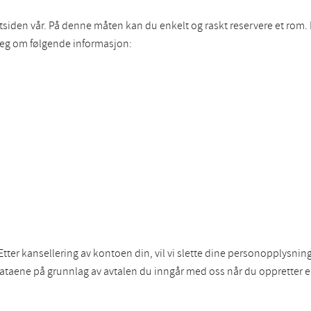
siden vår. På denne måten kan du enkelt og raskt reservere et rom. I t
i deg om følgende informasjon:
 Etter kansellering av kontoen din, vil vi slette dine personopplysn
ataene på grunnlag av avtalen du inngår med oss når du oppretter 