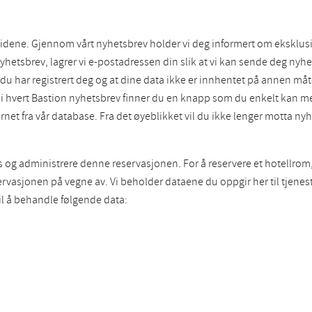
dene. Gjennom vårt nyhetsbrev holder vi deg informert om eksklusiv
yhetsbrev, lagrer vi e-postadressen din slik at vi kan sende deg nyhe
 har registrert deg og at dine data ikke er innhentet på annen måt
st i hvert Bastion nyhetsbrev finner du en knapp som du enkelt kan m
ernet fra vår database. Fra det øyeblikket vil du ikke lenger motta nyh
s og administrere denne reservasjonen. For å reservere et hotellrom,
servasjonen på vegne av. Vi beholder dataene du oppgir her til tjenes
il å behandle følgende data: