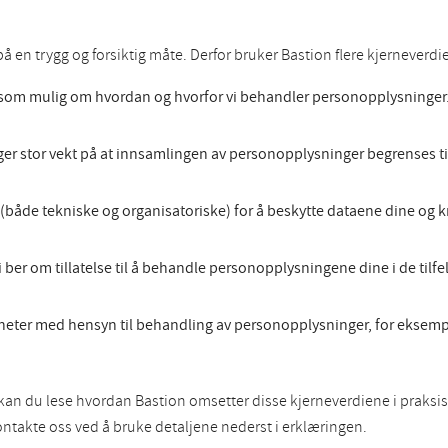
 en trygg og forsiktig måte. Derfor bruker Bastion flere kjerneverdie
 som mulig om hvordan og hvorfor vi behandler personopplysninger. 
er stor vekt på at innsamlingen av personopplysninger begrenses ti
ak (både tekniske og organisatoriske) for å beskytte dataene dine og
er om tillatelse til å behandle personopplysningene dine i de tilfell
igheter med hensyn til behandling av personopplysninger, for eksempel d
n du lese hvordan Bastion omsetter disse kjerneverdiene i praksis.
takte oss ved å bruke detaljene nederst i erklæringen.