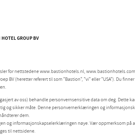
 HOTEL GROUP BV
sler for nettstedene www.bastionhotels.nl, www.bastionhotels.com
 BV (heretter referert til som "Bastion", "vi" eller "USA"). Du finn
en.
engasjert av oss) behandle personvernsensitive data om deg. Dette k
ktig og sikker måte. Denne personvernerklæringen og informasjonsk
i håndterer dem.
ingen og informasjonskapselerklæringen nøye. Vær oppmerksom på 
ges til nettsidene.