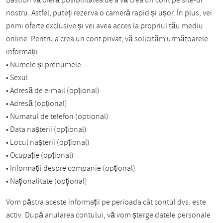
Bastion vă oferă posibilitatea de a vă crea un cont pe site-ul
nostru. Astfel, puteți rezerva o cameră rapid și ușor. În plus, vei
primi oferte exclusive și vei avea acces la propriul tău mediu
online. Pentru a crea un cont privat, vă solicităm următoarele
informații:
• Numele și prenumele
• Sexul
• Adresă de e-mail (opțional)
• Adresă (opțional)
• Numarul de telefon (optional)
• Data nașterii (opțional)
• Locul nașterii (opțional)
• Ocupație (opțional)
• Informații despre companie (opțional)
• Naţionalitate (opţional)
Vom păstra aceste informații pe perioada cât contul dvs. este
activ. După anularea contului, vă vom șterge datele personale