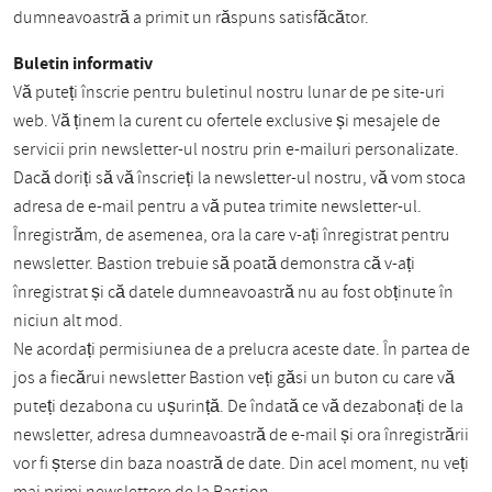
dumneavoastră a primit un răspuns satisfăcător.
Buletin informativ
Vă puteți înscrie pentru buletinul nostru lunar de pe site-uri
web. Vă ținem la curent cu ofertele exclusive și mesajele de
servicii prin newsletter-ul nostru prin e-mailuri personalizate.
Dacă doriți să vă înscrieți la newsletter-ul nostru, vă vom stoca
adresa de e-mail pentru a vă putea trimite newsletter-ul.
Înregistrăm, de asemenea, ora la care v-ați înregistrat pentru
newsletter. Bastion trebuie să poată demonstra că v-ați
înregistrat și că datele dumneavoastră nu au fost obținute în
niciun alt mod.
Ne acordați permisiunea de a prelucra aceste date. În partea de
jos a fiecărui newsletter Bastion veți găsi un buton cu care vă
puteți dezabona cu ușurință. De îndată ce vă dezabonați de la
newsletter, adresa dumneavoastră de e-mail și ora înregistrării
vor fi șterse din baza noastră de date. Din acel moment, nu veți