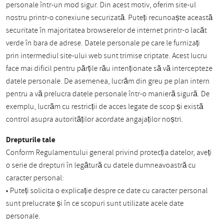
personale într-un mod sigur. Din acest motiv, oferim site-ul
nostru printr-o conexiune securizată. Puteți recunoaște această
securitate în majoritatea browserelor de internet printr-o lacăt
verde în bara de adrese. Datele personale pe care le furnizați
prin intermediul site-ului web sunt trimise criptate. Acest lucru
face mai dificil pentru părțile rău intenționate să vă intercepteze
datele personale. De asemenea, lucrăm din greu pe plan intern
pentru a vă prelucra datele personale într-o manieră sigură. De
exemplu, lucrăm cu restricții de acces legate de scop și există
control asupra autorităților acordate angajaților noștri.
Drepturile tale
Conform Regulamentului general privind protecția datelor, aveți
o serie de drepturi în legătură cu datele dumneavoastră cu
caracter personal:
• Puteți solicita o explicație despre ce date cu caracter personal
sunt prelucrate și în ce scopuri sunt utilizate acele date
personale.