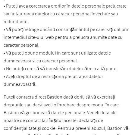
• Puteți avea corectarea erorilor în datele personale prelucrate
sau înlăturarea datelor cu caracter personal învechite sau
redundante.
• Vă puteți retrage oricând consimțământul pe care l-ați dat prin
intermediul site-ului web pentru a prelucra anumite date cu
caracter personal.
• Vă puteți opune modului în care sunt utilizate datele
dumneavoastră cu caracter personal.
• Ne puteți cere să vă transferăm datele către o altă parte.
• Aveți dreptul de a restricționa prelucrarea datelor
dumneavoastră.
Puteți contacta direct Bastion dacă doriți să vă exercitați
drepturile sau dacă aveți o întrebare despre modul în care
Bastion vă gestionează datele personale. Vedeți detaliile
noastre de contact la sfârșitul acestei declarații de
confidențialitate și cookie. Pentru a preveni abuzul, Bastion vă