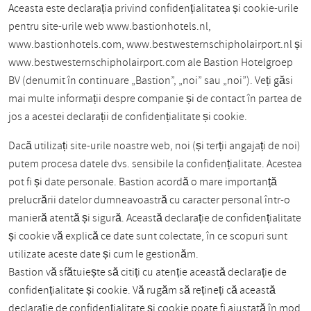
Aceasta este declarația privind confidențialitatea și cookie-urile
pentru site-urile web www.bastionhotels.nl,
www.bastionhotels.com, www.bestwesternschipholairport.nl și
www.bestwesternschipholairport.com ale Bastion Hotelgroep
BV (denumit în continuare „Bastion”, „noi” sau „noi”). Veți găsi
mai multe informații despre companie și de contact în partea de
jos a acestei declarații de confidențialitate și cookie.
Dacă utilizați site-urile noastre web, noi (și terții angajați de noi)
putem procesa datele dvs. sensibile la confidențialitate. Acestea
pot fi și date personale. Bastion acordă o mare importanță
prelucrării datelor dumneavoastră cu caracter personal într-o
manieră atentă și sigură. Această declarație de confidențialitate
și cookie vă explică ce date sunt colectate, în ce scopuri sunt
utilizate aceste date și cum le gestionăm.
Bastion vă sfătuiește să citiți cu atenție această declarație de
confidențialitate și cookie. Vă rugăm să rețineți că această
declarație de confidențialitate și cookie poate fi ajustată în mod