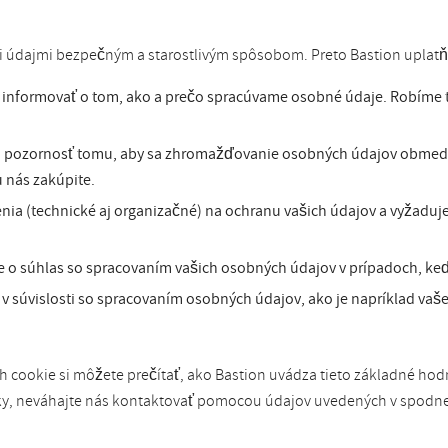
mi údajmi bezpečným a starostlivým spôsobom. Preto Bastion uplat
e informovať o tom, ako a prečo spracúvame osobné údaje. Robíme 
pozornosť tomu, aby sa zhromažďovanie osobných údajov obmedzil
u nás zakúpite.
a (technické aj organizačné) na ochranu vašich údajov a vyžadujem
o súhlas so spracovaním vašich osobných údajov v prípadoch, keď
 súvislosti so spracovaním osobných údajov, ako je napríklad vaš
cookie si môžete prečítať, ako Bastion uvádza tieto základné hodn
y, neváhajte nás kontaktovať pomocou údajov uvedených v spodnej