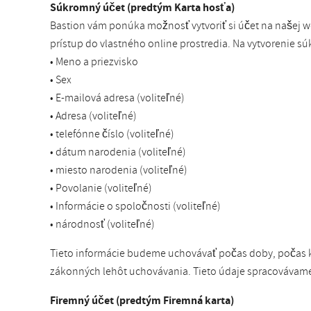
Súkromný účet (predtým Karta hosťa)
Bastion vám ponúka možnosť vytvoriť si účet na našej w
prístup do vlastného online prostredia. Na vytvorenie 
• Meno a priezvisko
• Sex
• E-mailová adresa (voliteľné)
• Adresa (voliteľné)
• telefónne číslo (voliteľné)
• dátum narodenia (voliteľné)
• miesto narodenia (voliteľné)
• Povolanie (voliteľné)
• Informácie o spoločnosti (voliteľné)
• národnosť (voliteľné)
Tieto informácie budeme uchovávať počas doby, počas k
zákonných lehôt uchovávania. Tieto údaje spracovávame n
Firemný účet (predtým Firemná karta)