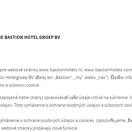
E BASTION HOTEL GROEP BV
s pre webové stránky www.bastionhotels.nl, www.bastionhotels.com
Hotelgroep BV (ďalej len „Bastion“, „my“ alebo „nás“). Ďalšie inf
ov a súborov cookie.
ojené tretie strany) spracovávať vaše údaje citlivé na súkromie. M
údajov. Toto vyhlásenie o ochrane osobných údajov a súboroch coo
o vyhlásenie o ochrane osobných údajov a cookies. Upozorňujeme, ž
 webové stránky pridávajú nové funkcie.