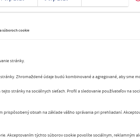
Za
Romanian
Turkish
 a súboroch cookie
anie stránky.
 stránky. Zhromaždené údaje budú kombinované a agregované, aby sme mohl
tejto stránky na sociálnych sieťach. Profil a sledovanie používateľov na soc
 prispôsobený obsah na základe vášho správania pri prehliadaní. Akcepto
órie. Akceptovaním týchto súborov cookie povolíte sociálnym, reklamným ale