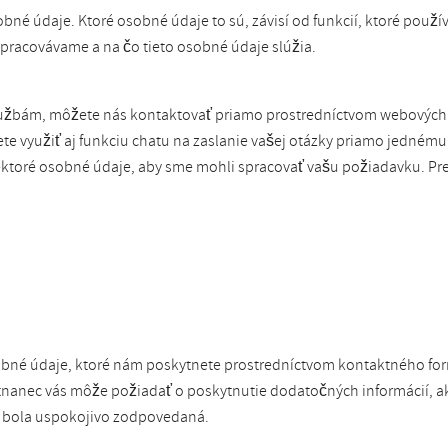
né údaje. Ktoré osobné údaje to sú, závisí od funkcií, ktoré použ
spracovávame a na čo tieto osobné údaje slúžia.
službám, môžete nás kontaktovať priamo prostredníctvom webovýc
ete využiť aj funkciu chatu na zaslanie vašej otázky priamo jedném
ektoré osobné údaje, aby sme mohli spracovať vašu požiadavku. Pre
obné údaje, ktoré nám poskytnete prostredníctvom kontaktného fo
nanec vás môže požiadať o poskytnutie dodatočných informácií, ak
 bola uspokojivo zodpovedaná.