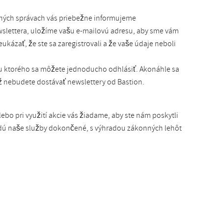
sných správach vás priebežne informujeme
wslettera, uložíme vašu e-mailovú adresu, aby sme vám
kázať, že ste sa zaregistrovali a že vaše údaje neboli
ou ktorého sa môžete jednoducho odhlásiť. Akonáhle sa
ž nebudete dostávať newslettery od Bastion.
lebo pri využití akcie vás žiadame, aby ste nám poskytli
budú naše služby dokončené, s výhradou zákonných lehôt