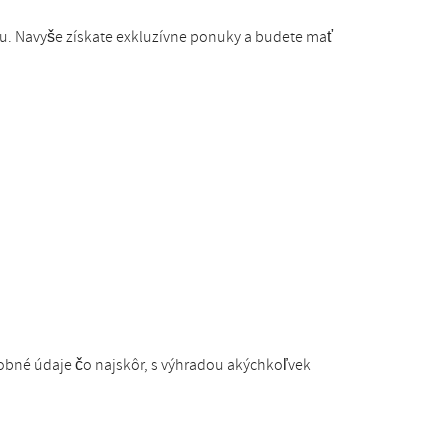
bu. Navyše získate exkluzívne ponuky a budete mať
obné údaje čo najskôr, s výhradou akýchkoľvek