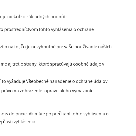
ňuje niekoľko základných hodnôt:
to prostredníctvom tohto vyhlásenia o ochrane
o na to, čo je nevyhnutné pre vaše používanie našich
e aj tretie strany, ktoré spracúvajú osobné údaje v
 to vyžaduje Všeobecné nariadenie o ochrane údajov.
e právo na zobrazenie, opravu alebo vymazanie
oty do praxe. Ak máte po prečítaní tohto vyhlásenia o
 časti vyhlásenia.