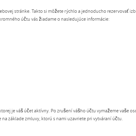
ebovej stránke. Takto si môžete rýchlo a jednoducho rezervovať iz
súkromného účtu vás žiadame o nasledujúce informácie:
torej je váš účet aktívny. Po zrušení vášho účtu vymažeme vaše os
a základe zmluvy, ktorú s nami uzavriete pri vytváraní účtu.