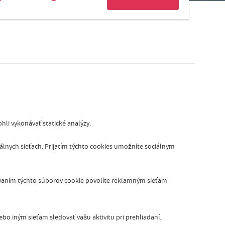
kelijk
Slovak
i vykonávať statické analýzy.
iálnych sieťach. Prijatím týchto cookies umožníte sociálnym
vaním týchto súborov cookie povolíte reklamným sieťam
bo iným sieťam sledovať vašu aktivitu pri prehliadaní.