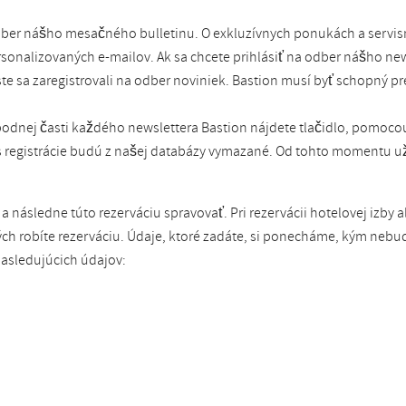
dber nášho mesačného bulletinu. O exkluzívnych ponukách a servi
onalizovaných e-mailov. Ak sa chcete prihlásiť na odber nášho ne
e sa zaregistrovali na odber noviniek. Bastion musí byť schopný preu
podnej časti každého newslettera Bastion nájdete tlačidlo, pomoc
as registrácie budú z našej databázy vymazané. Od tohto momentu u
 následne túto rezerváciu spravovať. Pri rezervácii hotelovej izby a
ých robíte rezerváciu. Údaje, ktoré zadáte, si ponecháme, kým ne
asledujúcich údajov: