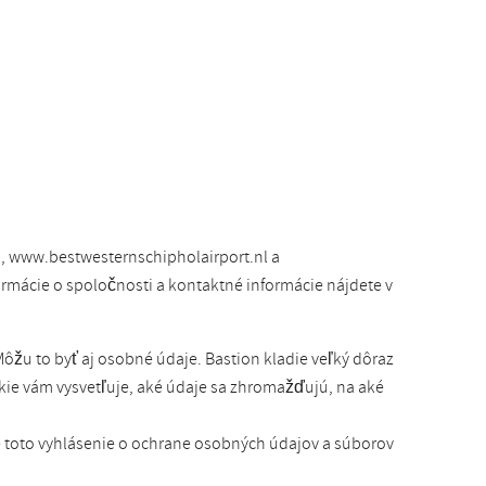
, www.bestwesternschipholairport.nl a
ormácie o spoločnosti a kontaktné informácie nájdete v
ôžu to byť aj osobné údaje. Bastion kladie veľký dôraz
kie vám vysvetľuje, aké údaje sa zhromažďujú, na aké
e toto vyhlásenie o ochrane osobných údajov a súborov