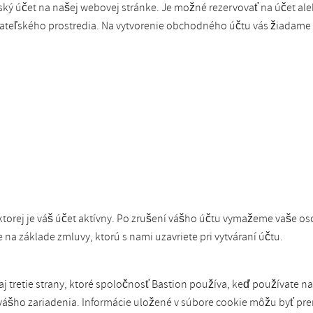
ľský účet na našej webovej stránke. Je možné rezervovať na účet a
teľského prostredia. Na vytvorenie obchodného účtu vás žiadame 
torej je váš účet aktívny. Po zrušení vášho účtu vymažeme vaše os
a základe zmluvy, ktorú s nami uzavriete pri vytváraní účtu.
j tretie strany, ktoré spoločnosť Bastion používa, keď používate n
 vášho zariadenia. Informácie uložené v súbore cookie môžu byť pr