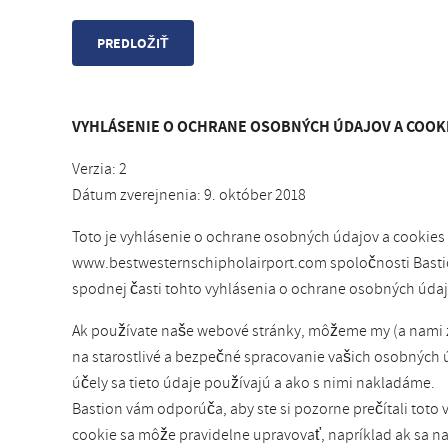
VYHLÁSENIE O OCHRANE OSOBNÝCH ÚDAJOV A COOKI
Verzia: 2
Dátum zverejnenia: 9. október 2018
Toto je vyhlásenie o ochrane osobných údajov a cookie
www.bestwesternschipholairport.com spoločnosti Bastion 
spodnej časti tohto vyhlásenia o ochrane osobných údaj
Ak používate naše webové stránky, môžeme my (a nami zap
na starostlivé a bezpečné spracovanie vašich osobných 
účely sa tieto údaje používajú a ako s nimi nakladáme.
Bastion vám odporúča, aby ste si pozorne prečítali tot
cookie sa môže pravidelne upravovať, napríklad ak sa na