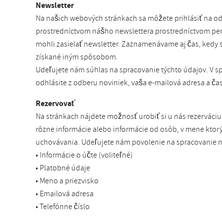
Newsletter
Na našich webových stránkach sa môžete prihlásiť na o
prostredníctvom nášho newslettera prostredníctvom pers
mohli zasielať newsletter. Zaznamenávame aj čas, kedy st
získané iným spôsobom.
Udeľujete nám súhlas na spracovanie týchto údajov. V s
odhlásite z odberu noviniek, vaša e-mailová adresa a č
Rezervovať
Na stránkach nájdete možnosť urobiť si u nás rezerváciu a
rôzne informácie alebo informácie od osôb, v mene ktor
uchovávania. Udeľujete nám povolenie na spracovanie n
• Informácie o účte (voliteľné)
• Platobné údaje
• Meno a priezvisko
• Emailová adresa
• Telefónne číslo